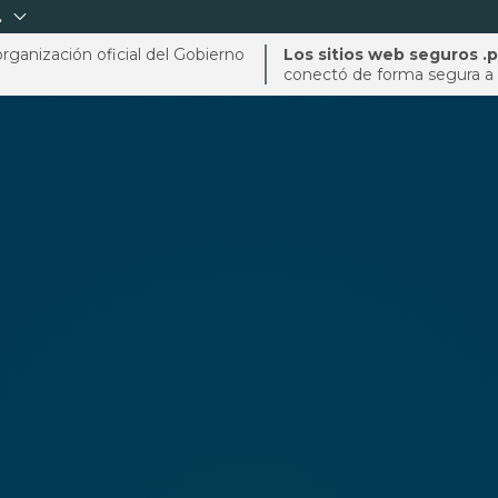
.
ganización oficial del Gobierno
Los sitios web seguros .
conectó de forma segura a 