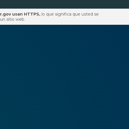
pr.gov usan HTTPS,
lo que significa que usted se
un sitio web.